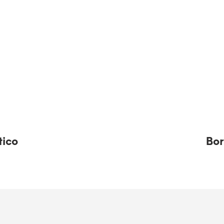
tico
Bor