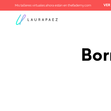
Mis talleres virtuales ahora están en thefademy.com
VER
Bor