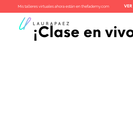
Mis talleres virtuales ahora están en thefademy.com
VER
¡Clase en viv