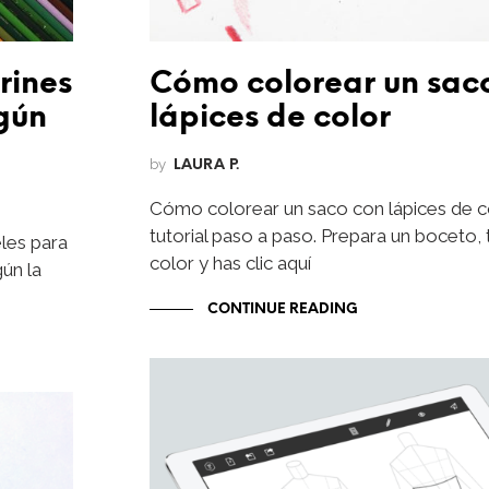
rines
Cómo colorear un sac
gún
lápices de color
by
LAURA P.
Cómo colorear un saco con lápices de co
tutorial paso a paso. Prepara un boceto, 
les para
color y has clic aquí
gún la
CONTINUE READING