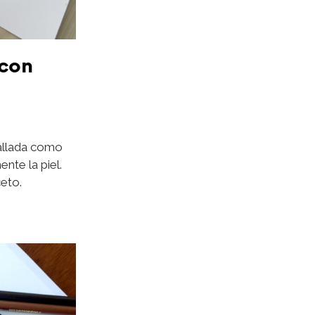
 con
allada como
ente la piel.
ceto.