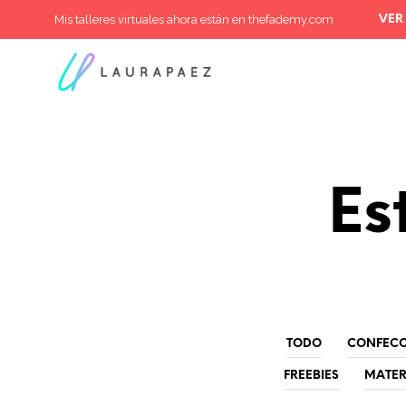
Mis talleres virtuales ahora están en thefademy.com
VER
Es
TODO
CONFEC
FREEBIES
MATER