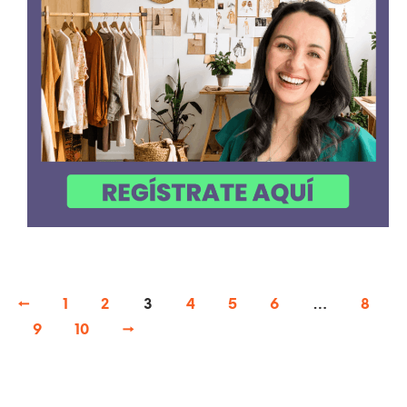
←
1
2
3
4
5
6
…
8
9
10
→