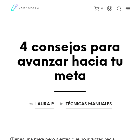
0
4 consejos para
avanzar hacia tu
meta
by
in
LAURA P.
TÉCNICAS MANUALES
¿Tienes una meta pero sientes que no avanzas hacia