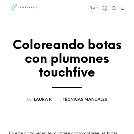
0
Coloreando botas
con plumones
touchfive
by
in
LAURA P.
TÉCNICAS MANUALES
En este corto video te mostraré cómo coloree las botas