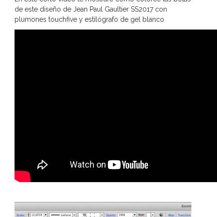
de este diseño de Jean Paul Gaultier SS2017 con
plumones touchfive y estilógrafo de gel blanco