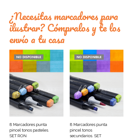
¿Necesitas marcadores para
ilustrar? Cómpralos y te los
envío a tu casa
NO DISPONIBLE
NO DISPONIBLE
8 Marcadores punta
8 Marcadores punta
pincel tonos pasteles.
pincel tonos
SET RON
secundarios. SET