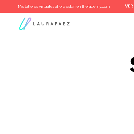
Mis talleres virtuales ahora están en thefademy.com
VER