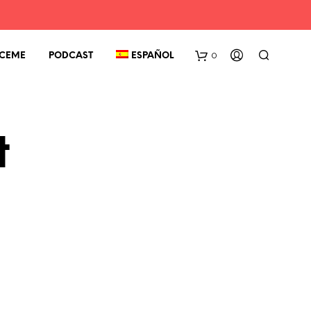
0
CEME
PODCAST
ESPAÑOL
t