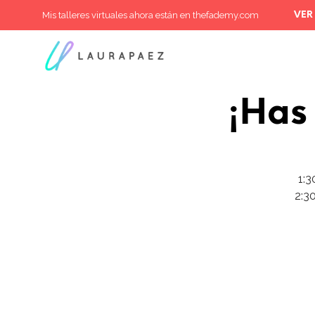
Mis talleres virtuales ahora están en thefademy.com
VER
¡Has
1:3
2:3