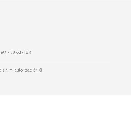
ones
- Ca5515268
 sin mi autorización ©