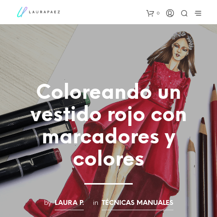
0
Coloreando un
vestido rojo con
marcadores y
colores
by
in
LAURA P.
TÉCNICAS MANUALES