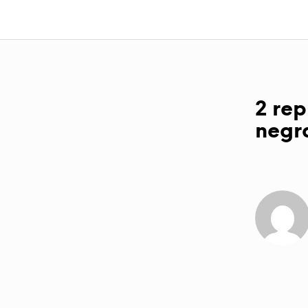
2 rep
negr