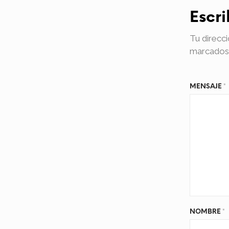
Escr
Tu direcci
marcados
MENSAJE
*
NOMBRE
*