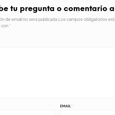
ibe tu pregunta o comentario a
ón de email no será publicada
Los campos obligatorios est
 con
*
EMAIL
*