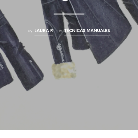
by
in
LAURA P.
TÉCNICAS MANUALES