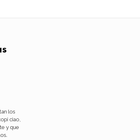
as
tan los
opi ciao,
te y que
os.