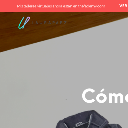
Mis talleres virtuales ahora están en thefademy.com
VER
Cómo