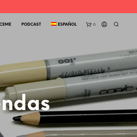
0
CEME
PODCAST
ESPAÑOL
endas