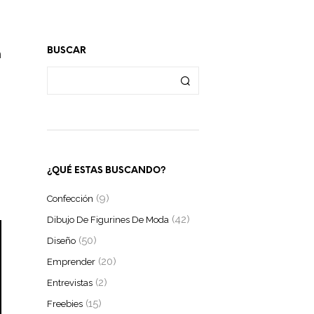
BUSCAR
n
¿QUÉ ESTAS BUSCANDO?
(9)
Confección
(42)
Dibujo De Figurines De Moda
(50)
Diseño
(20)
Emprender
(2)
Entrevistas
(15)
Freebies