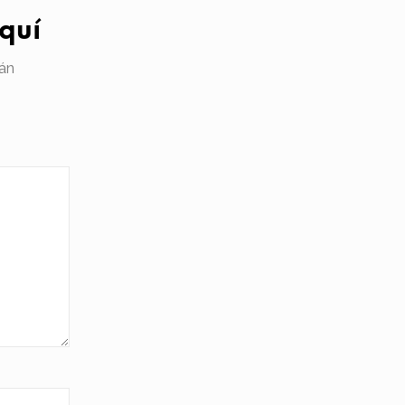
quí
án