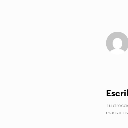
Escr
Tu direcci
marcados