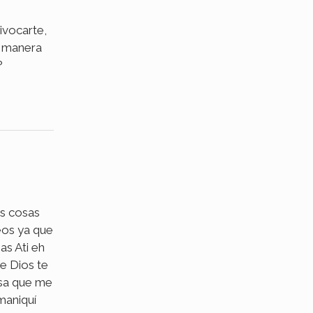
ivocarte,
a manera
?
os cosas
eos ya que
as Ati eh
e Dios te
sa que me
maniquí