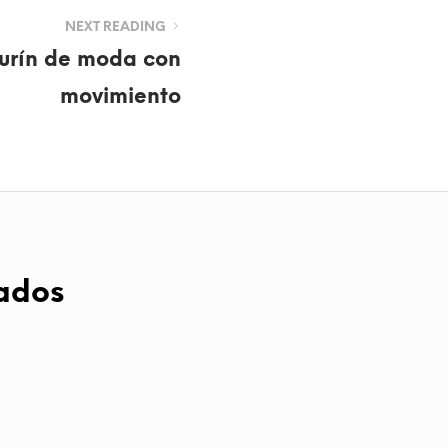
NEXT READING
gurín de moda con
movimiento
ados