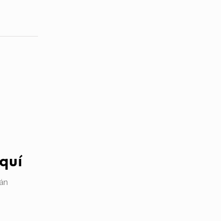
quí
án