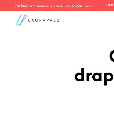
Mis talleres virtuales ahora están en thefademy.com
VER
drap