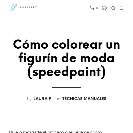
0
Cómo colorear un
figurín de moda
(speedpaint)
by
in
LAURA P.
TÉCNICAS MANUALES
Quiero mostrarte el proceso que llevé de como