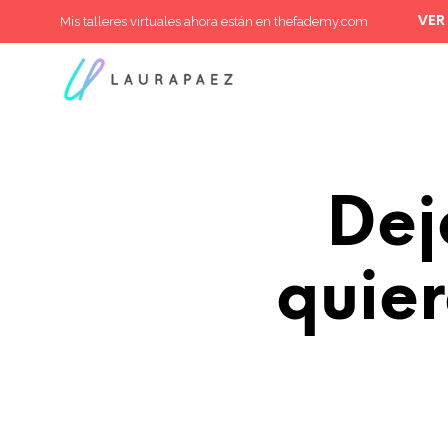
Mis talleres virtuales ahora están en thefademy.com
VER
Dej
quie