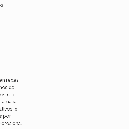
os
 en redes
mos de
 esto a
llamaría
tivos, e
s por
rofesional