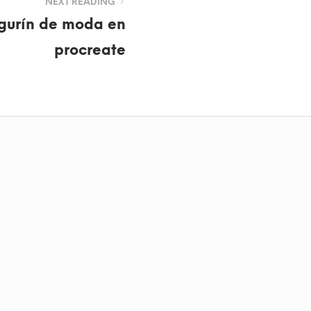
NEXT READING
igurín de moda en
procreate