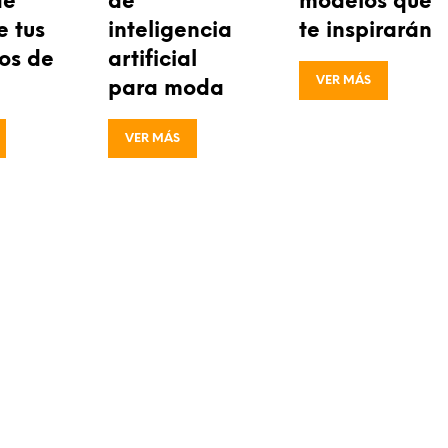
de
de
modelos que
e tus
inteligencia
te inspirarán
os de
artificial
VER MÁS
para moda
VER MÁS