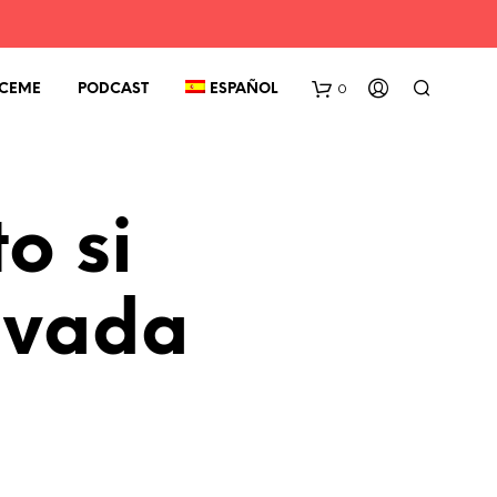
0
CEME
PODCAST
ESPAÑOL
o si
ivada