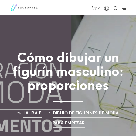
0
Cómo dibujar un
figurín masculino:
proporciones
by
in
,
LAURA P.
DIBUJO DE FIGURINES DE MODA
PARA EMPEZAR