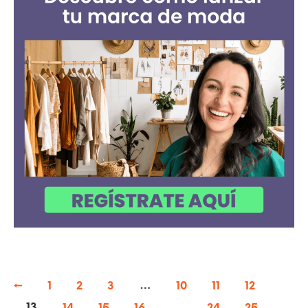
←
1
2
3
…
10
11
12