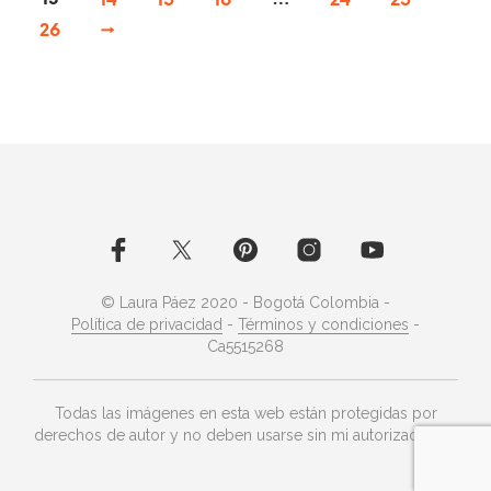
13
14
15
16
…
24
25
26
→
© Laura Páez 2020 - Bogotá Colombia -
Política de privacidad
-
Términos y condiciones
-
Ca5515268
Todas las imágenes en esta web están protegidas por
derechos de autor y no deben usarse sin mi autorización ©