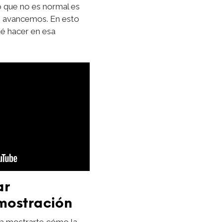
o que no es normal es
o avancemos. En esto
ué hacer en esa
ar
mostración
ra mostrarte cómo la