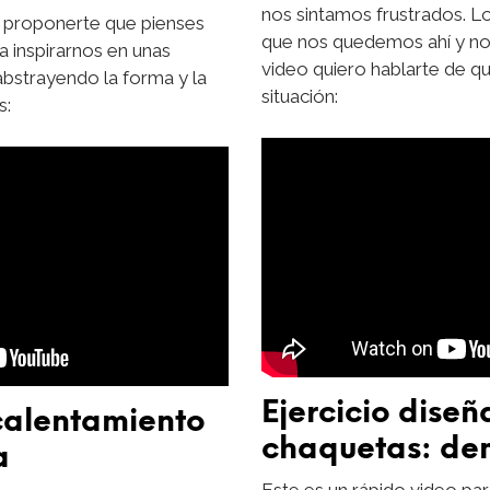
nos sintamos frustrados. L
o proponerte que pienses
que nos quedemos ahí y n
a inspirarnos en unas
video quiero hablarte de q
abstrayendo la forma y la
situación:
s:
Ejercicio diseñ
 calentamiento
chaquetas: de
a
Este es un rápido video pa