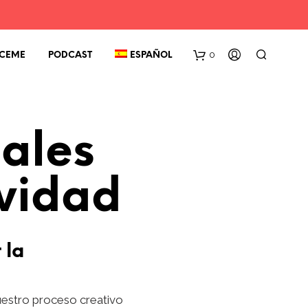
0
CEME
PODCAST
ESPAÑOL
iales
ividad
 la
uestro proceso creativo