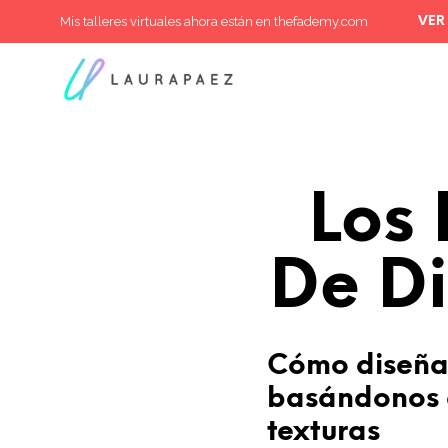
Mis talleres virtuales ahora están en thefademy.com
VER
Los 
De Di
Cómo diseñar
basándonos 
texturas