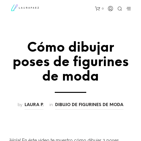
0
Cómo dibujar
poses de figurines
de moda
by
in
LAURA P.
DIBUJO DE FIGURINES DE MODA
¡Hola! En éste video te muestro cómo dibujar 3 poses