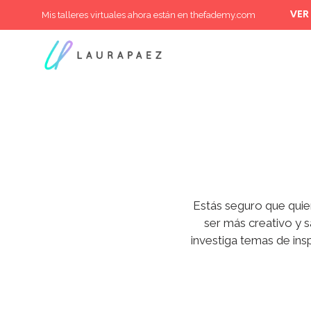
Mis talleres virtuales ahora están en thefademy.com
VER
Estás seguro que quie
ser más creativo y 
investiga temas de ins